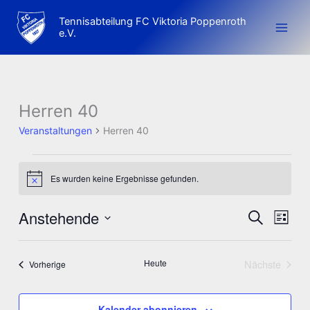
Zum
Tennisabteilung FC Viktoria Poppenroth
Inhalt
e.V.
springen
Herren 40
Veranstaltungen
Herren 40
Veranstaltungen
Es wurden keine Ergebnisse gefunden.
Hinweis
Anstehende
Veranstaltun
Veran
Suche
Liste
Suche
Ansic
Datum
und
Navig
wählen.
Heute
Nächste
Veranstaltungen
Vorherige
Ansichten,
Veranstalt
Navigation
Kalender abonnieren