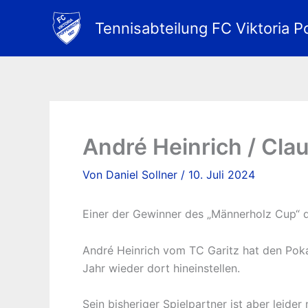
Zum
Inhalt
Tennisabteilung FC Viktoria P
springen
André Heinrich / Cla
Von
Daniel Sollner
/
10. Juli 2024
Einer der Gewinner des „Männerholz Cup“ des
André Heinrich vom TC Garitz hat den Pokal
Jahr wieder dort hineinstellen.
Sein bisheriger Spielpartner ist aber leide