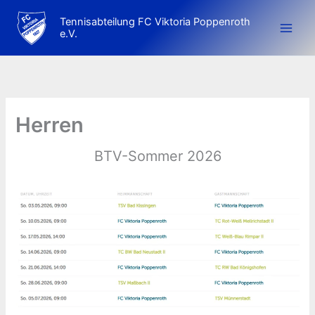
Zum
Tennisabteilung FC Viktoria Poppenroth
Inhalt
e.V.
springen
Herren
BTV-Sommer 2026