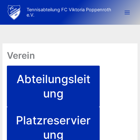
Zum
Tennisabteilung FC Viktoria Poppenroth
Inhalt
e.V.
springen
Verein
Abteilungsleit
ung
Platzreservier
ung