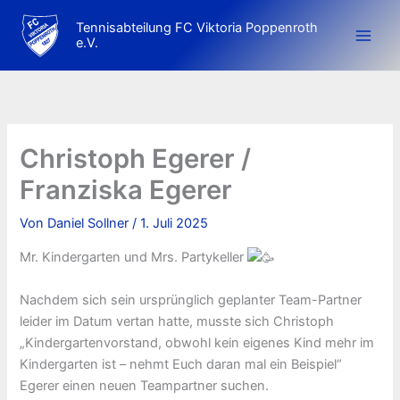
Zum
Tennisabteilung FC Viktoria Poppenroth
Inhalt
e.V.
springen
Christoph Egerer /
Franziska Egerer
Von
Daniel Sollner
/
1. Juli 2025
Mr. Kindergarten und Mrs. Partykeller
Nachdem sich sein ursprünglich geplanter Team-Partner
leider im Datum vertan hatte, musste sich Christoph
„Kindergartenvorstand, obwohl kein eigenes Kind mehr im
Kindergarten ist – nehmt Euch daran mal ein Beispiel“
Egerer einen neuen Teampartner suchen.