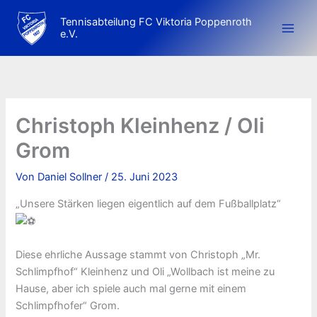
Zum
Tennisabteilung FC Viktoria Poppenroth
Inhalt
e.V.
springen
Christoph Kleinhenz / Oli
Grom
Von
Daniel Sollner
/
25. Juni 2023
„Unsere Stärken liegen eigentlich auf dem Fußballplatz“
Diese ehrliche Aussage stammt von Christoph „Mr.
Schlimpfhof“ Kleinhenz und Oli „Wollbach ist meine zu
Hause, aber ich spiele auch mal gerne mit einem
Schlimpfhofer“ Grom.