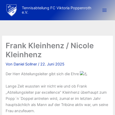
Zum
Tennisabteilung FC Viktoria Poppenroth
Inhalt
e.V.
springen
Frank Kleinhenz / Nicole
Kleinhenz
Von
Daniel Sollner
/
22. Juni 2025
Der Herr Abteilungsleiter gibt sich die Ehre
Lange Zeit wussten wir nicht wie und ob Frank
„Abteilungsleiter par excellence“ Kleinhenz überhaupt zum
Popp´n´Doppel antreten wird, zumal er im letzten Jahr
hauptsächlich als Mann auf der Tribüne aktiv war, um seine
Frau anzufeuern.