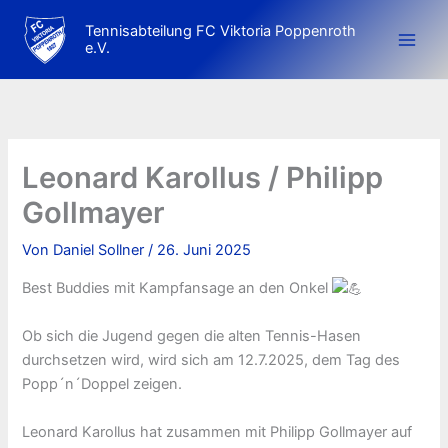
Zum
Tennisabteilung FC Viktoria Poppenroth
Inhalt
e.V.
springen
Leonard Karollus / Philipp
Gollmayer
Von
Daniel Sollner
/
26. Juni 2025
Best Buddies mit Kampfansage an den Onkel
Ob
sich die Jugend gegen die alten Tennis-Hasen
durchsetzen wird, wird sich am 12.7.2025, dem Tag des
Popp´n´Doppel zeigen.
Leonard Karollus hat zusammen mit Philipp Gollmayer auf