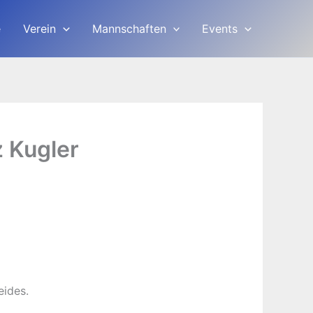
e
Verein
Mannschaften
Events
z Kugler
eides.