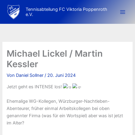
Zum
Tennisabteilung FC Viktoria Poppenroth
Inhalt
e.V.
springen
Michael Lickel / Martin
Kessler
Von
Daniel Sollner
/
20. Juni 2024
Jetzt geht es INTENSE los!
Ehemalige WG-Kollegen, Würzburger-Nachtleben-
Abenteurer, früher einmal Arbeitskollegen bei oben
genannter Firma (was für ein Wortspiel) aber was ist jetzt
im Alter?