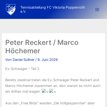
Zum
Tennisabteilung FC Viktoria Poppenroth
Inhalt
e.V.
springen
Peter Reckert / Marco
Höchemer
Von
Daniel Sollner
/
9. Juni 2026
Ex-Schwager – Teil 3
Bereits zweimal traten die Ex-Schwager Peter Reckert und
Marco Höchemer zusammen an, also warum es nicht auch
ein drittes mal wagen.
Aus den „Free Birds“ werden „Die Vollgespannten“ aber