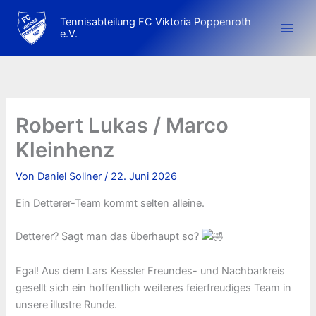
Zum
Tennisabteilung FC Viktoria Poppenroth
Inhalt
e.V.
springen
Robert Lukas / Marco
Kleinhenz
Von
Daniel Sollner
/
22. Juni 2026
Ein Detterer-Team kommt selten alleine.
Detterer? Sagt man das überhaupt so?
Egal! Aus dem Lars Kessler Freundes- und Nachbarkreis
gesellt sich ein hoffentlich weiteres feierfreudiges Team in
unsere illustre Runde.