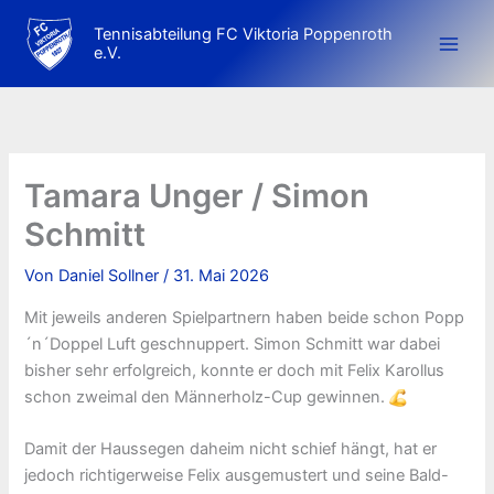
Zum
Tennisabteilung FC Viktoria Poppenroth
Inhalt
e.V.
springen
Tamara Unger / Simon
Schmitt
Von
Daniel Sollner
/
31. Mai 2026
Mit jeweils anderen Spielpartnern haben beide schon Popp
´n´Doppel Luft geschnuppert. Simon Schmitt war dabei
bisher sehr erfolgreich, konnte er doch mit Felix Karollus
schon zweimal den Männerholz-Cup gewinnen.
Damit der Haussegen daheim nicht schief hängt, hat er
jedoch richtigerweise Felix ausgemustert und seine Bald-