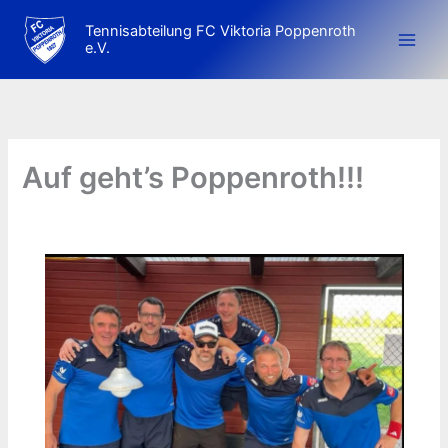
Zum
Tennisabteilung FC Viktoria Poppenroth
Inhalt
e.V.
springen
Auf geht’s Poppenroth!!!