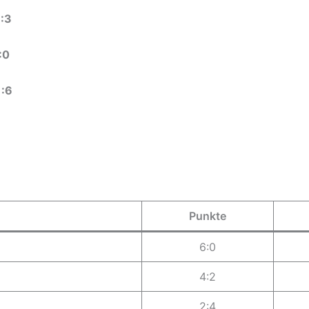
6:3
:0
1:6
Punkte
6:0
4:2
2:4