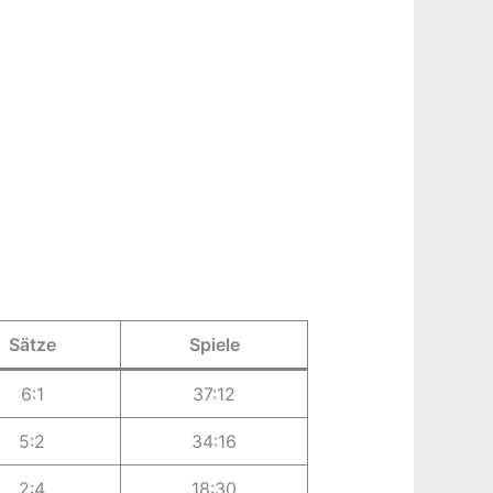
Sätze
Spiele
6:1
37:12
5:2
34:16
2:4
18:30