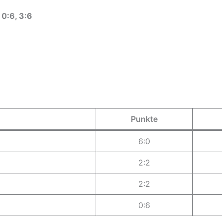
t
0:6, 3:6
Punkte
6:0
2:2
2:2
0:6