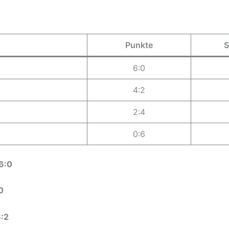
Punkte
S
6:0
4:2
2:4
0:6
 6:0
0
6:2