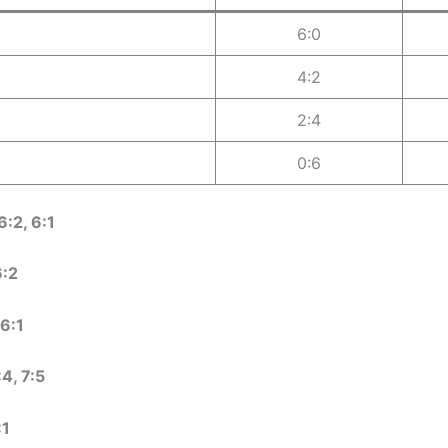
6:0
4:2
2:4
0:6
6:2, 6:1
6:2
 6:1
:4, 7:5
:1