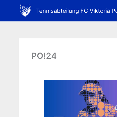
Zum
Inhalt
Tennisabteilung FC Viktoria P
springen
PO!24