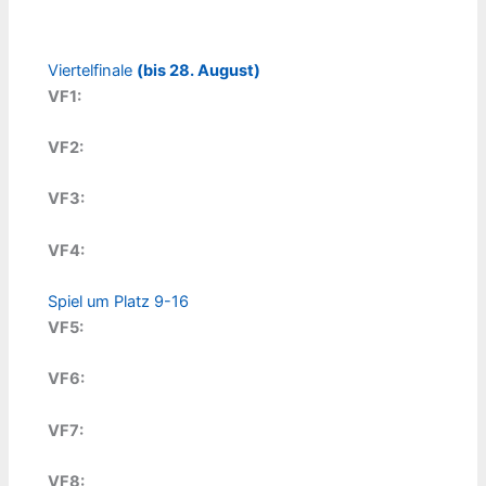
Viertelfinale
(bis 28. August)
VF1:
VF2:
VF3:
VF4:
Spiel um Platz 9-16
VF5:
VF6:
VF7:
VF8: