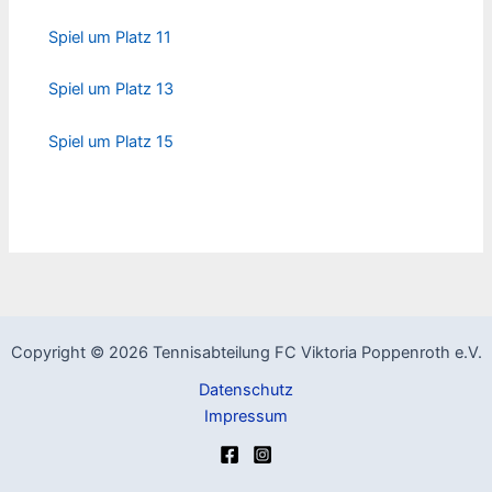
Spiel um Platz 11
Spiel um Platz 13
Spiel um Platz 15
Copyright © 2026 Tennisabteilung FC Viktoria Poppenroth e.V.
Datenschutz
Impressum