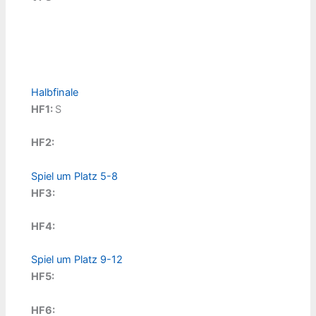
Halbfinale
HF1:
S
HF2:
Spiel um Platz 5-8
HF3:
HF4:
Spiel um Platz 9-12
HF5:
HF6: