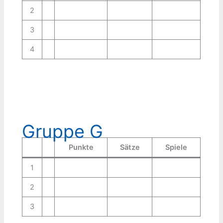
2
3
4
Gruppe G
Punkte
Sätze
Spiele
1
2
3