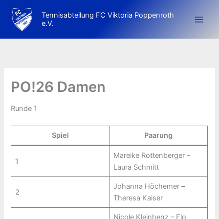
Zum
Tennisabteilung FC Viktoria Poppenroth
Inhalt
e.V.
springen
PO!26 Damen
Runde 1
Spiel
Paarung
Mareike Rottenberger –
1
Laura Schmitt
Johanna Höchemer –
2
Theresa Kaiser
Nicole Kleinhenz – Flo