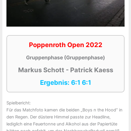
Poppenroth Open 2022
Gruppenphase (Gruppenphase)
Markus Schott - Patrick Kaess
Ergebnis: 6:1 6:1
Spielbericht:
Für das Matchfoto kamen die beiden „Boys n the Hood“ in
den Regen. Der düstere Himmel passte zur Headline,
lediglich eine Feuertonne und Alkohol aus der Papiertüte
hätten noch gefehlt, um das Nachbarschaftsduell gemäß