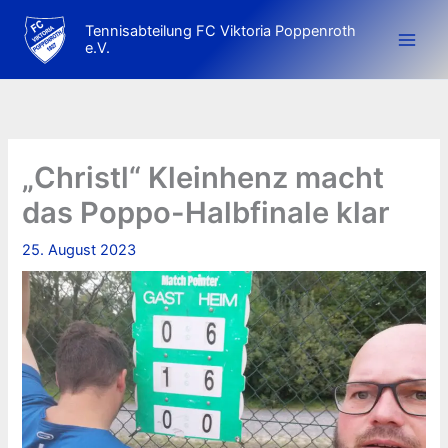
Zum
Tennisabteilung FC Viktoria Poppenroth
Inhalt
e.V.
springen
„Christl“ Kleinhenz macht
das Poppo-Halbfinale klar
25. August 2023