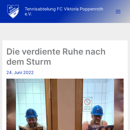
Zum
Tennisabteilung FC Viktoria Poppenroth
Inhalt
e.V.
springen
Die verdiente Ruhe nach
dem Sturm
24. Juni 2022