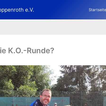
oppenroth e.V.
Startseit
ie K.O.-Runde?