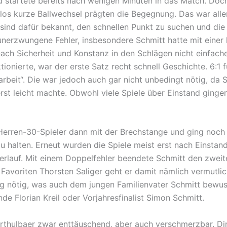
nd startete bereits nach wenigen Minuten in das Match. Do
los kurze Ballwechsel prägten die Begegnung. Das war alle
ind dafür bekannt, den schnellen Punkt zu suchen und die B
 unerzwungene Fehler, insbesondere Schmitt hatte mit einer
ch Sicherheit und Konstanz in den Schlägen nicht einfache
ionierte, war der erste Satz recht schnell Geschichte. 6:1 
arbeit“. Die war jedoch auch gar nicht unbedingt nötig, d
rst leicht machte. Obwohl viele Spiele über Einstand ginge
erren-30-Spieler dann mit der Brechstange und ging noch 
zu halten. Erneut wurden die Spiele meist erst nach Einstan
lverlauf. Mit einem Doppelfehler beendete Schmitt den zwei
avoriten Thorsten Saliger geht er damit nämlich vermutlic
ng nötig, was auch dem jungen Familienvater Schmitt bewus
e Florian Kreil oder Vorjahresfinalist Simon Schmitt.
rthulbaer zwar enttäuschend, aber auch verschmerzbar. Dir