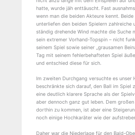
nicht allzu lange mit dem Einspielen auf u
hatte, wurde jäh enttäuscht. Fast ausnahms
wenn man die beiden Akteure kennt. Beide s
unterliefen den beiden Spielern zahlreiche
ständig drehende Wind machte die Suche na
sein extremer Vorhand-Topspin – nicht funkt
seinem Spiel sowie seiner „grausamen Bein
Tag mit seinem fehlerbehafteten Spiel äuße
und entschied diese für sich.
Im zweiten Durchgang versuchte es unser H
beschränkte sich darauf, den Ball im Spiel 
eine deutlich klarere Sprache als der Spie
aber dennoch ganz gut leben. Dem großen F
dorthin zu kommen, ist aber eine Steigeru
noch einige Hochkaräter wie der aufstrebend
Daher war die Niederlage für den Bald-Obe