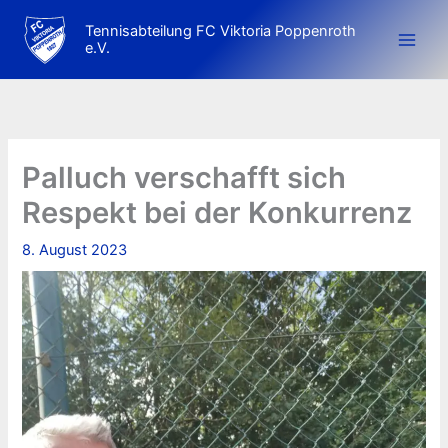
Zum
Tennisabteilung FC Viktoria Poppenroth
Inhalt
e.V.
springen
Palluch verschafft sich
Respekt bei der Konkurrenz
8. August 2023