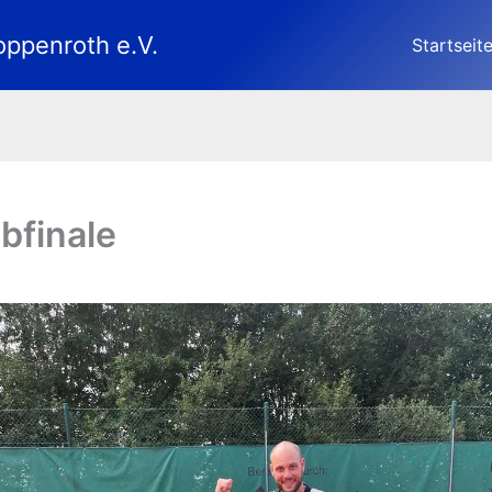
oppenroth e.V.
Startseit
lbfinale