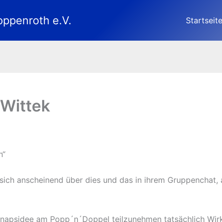
oppenroth e.V.
Startseit
 Wittek
n“
 sich anscheinend über dies und das in ihrem Gruppenchat, 
hnapsidee am Popp´n´Doppel teilzunehmen tatsächlich Wirk