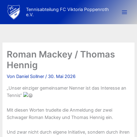
Zum
Tennisabteilung FC Viktoria Poppenroth
Inhalt
e.V.
springen
Roman Mackey / Thomas
Hennig
Von
Daniel Sollner
/
30. Mai 2026
„Unser einziger gemeinsamer Nenner ist das Interesse an
Tennis“
Mit diesen Worten trudelte die Anmeldung der zwei
Schwager Roman Mackey und Thomas Hennig ein.
Und zwar nicht durch eigene Initiative, sondern durch ihren