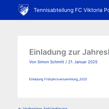
Zum
Inhalt
Tennisabteilung FC Viktoria P
springen
Einladung zur Jahre
Von
Simon Schmitt
/
21. Januar 2025
Einladung Frühjahrsversammlung_2025
←
Vorheriger Ankündigung