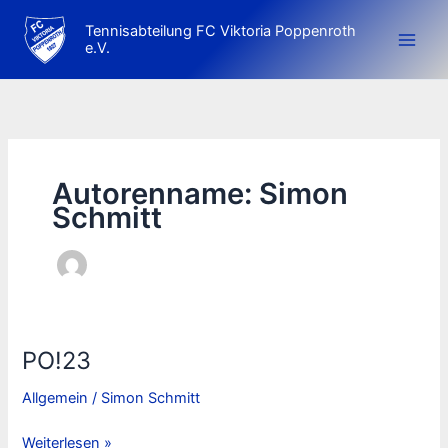
Zum
Tennisabteilung FC Viktoria Poppenroth
Inhalt
e.V.
springen
Autorenname: Simon
Schmitt
PO!23
Allgemein
/
Simon Schmitt
PO!23
Weiterlesen »