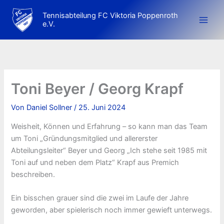
Zum
Tennisabteilung FC Viktoria Poppenroth
Inhalt
e.V.
springen
Toni Beyer / Georg Krapf
Von
Daniel Sollner
/
25. Juni 2024
Weisheit, Können und Erfahrung – so kann man das Team
um Toni „Gründungsmitglied und allererster
Abteilungsleiter“ Beyer und Georg „Ich stehe seit 1985 mit
Toni auf und neben dem Platz“ Krapf aus Premich
beschreiben.
Ein bisschen grauer sind die zwei im Laufe der Jahre
geworden, aber spielerisch noch immer gewieft unterwegs.