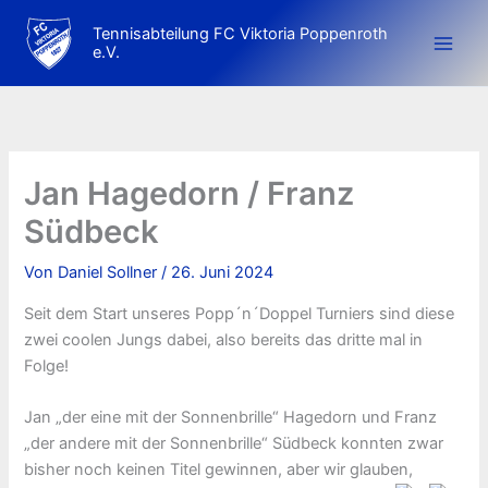
Zum
Tennisabteilung FC Viktoria Poppenroth
Inhalt
e.V.
springen
Jan Hagedorn / Franz
Südbeck
Von
Daniel Sollner
/
26. Juni 2024
Seit dem Start unseres Popp´n´Doppel Turniers sind diese
zwei coolen Jungs dabei, also bereits das dritte mal in
Folge!
Jan „der eine mit der Sonnenbrille“ Hagedorn und Franz
„der andere mit der Sonnenbrille“ Südbeck konnten zwar
bisher noch keinen Titel gewinnen, aber wir glauben,