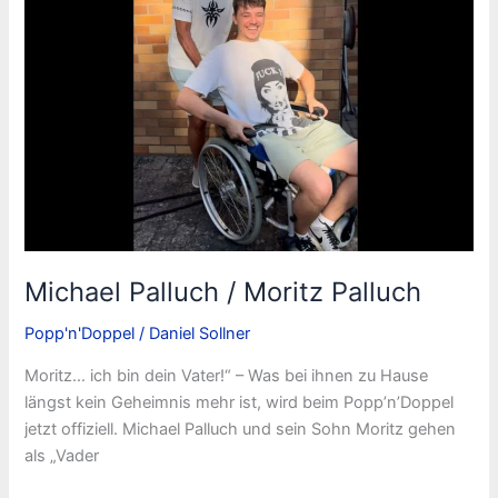
Michael Palluch / Moritz Palluch
Popp'n'Doppel
/
Daniel Sollner
Moritz… ich bin dein Vater!“ – Was bei ihnen zu Hause
längst kein Geheimnis mehr ist, wird beim Popp’n’Doppel
jetzt offiziell. Michael Palluch und sein Sohn Moritz gehen
als „Vader