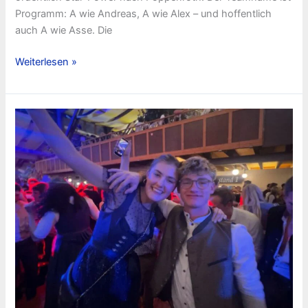
Programm: A wie Andreas, A wie Alex – und hoffentlich
auch A wie Asse. Die
Andreas
Weiterlesen »
Schmitt
/
Alex
Straub