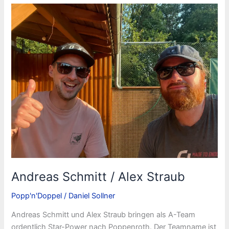
Tim
Schmid
Andreas Schmitt / Alex Straub
Popp'n'Doppel
/
Daniel Sollner
Andreas Schmitt und Alex Straub bringen als A-Team
ordentlich Star-Power nach Poppenroth. Der Teamname ist