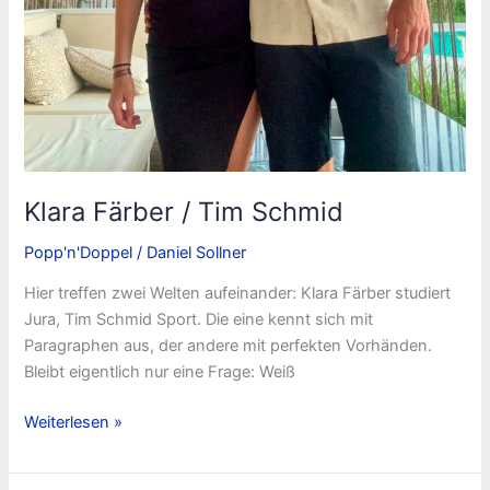
Klara Färber / Tim Schmid
Popp'n'Doppel
/
Daniel Sollner
Hier treffen zwei Welten aufeinander: Klara Färber studiert
Jura, Tim Schmid Sport. Die eine kennt sich mit
Paragraphen aus, der andere mit perfekten Vorhänden.
Bleibt eigentlich nur eine Frage: Weiß
Klara
Weiterlesen »
Färber
/