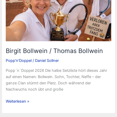
Birgit Bollwein / Thomas Bollwein
Popp'n'Doppel
/
Daniel Sollner
Popp´n´Doppel 2026 Die halbe Setzliste hört dieses Jahr
auf einen Namen: Bollwein. Sohn, Tochter, Neffe – der
ganze Clan stürmt den Platz. Doch während der
Nachwuchs noch übt und große
Birgit
Weiterlesen »
Bollwein
/