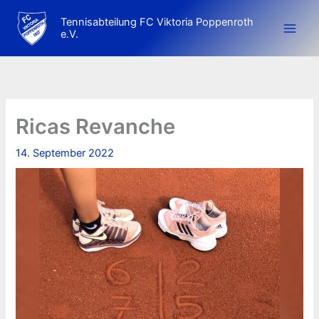
Zum
Tennisabteilung FC Viktoria Poppenroth
Inhalt
e.V.
springen
Ricas Revanche
14. September 2022