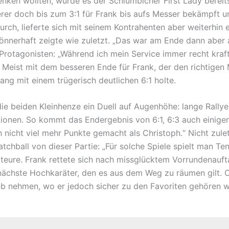
enken wollten, wurde es der Schlümbicher First Lady bereit
rer doch bis zum 3:1 für Frank bis aufs Messer bekämpft un
urch, lieferte sich mit seinem Kontrahenten aber weiterhin
nnerhaft zeigte wie zuletzt. „Das war am Ende dann aber a
 Protagonisten: „Während ich mein Service immer recht kraf
Meist mit dem besseren Ende für Frank, der den richtigen M
ng mit einem trügerisch deutlichen 6:1 holte.
ie beiden Kleinhenze ein Duell auf Augenhöhe: lange Rallye
ationen. So kommt das Endergebnis von 6:1, 6:3 auch einig
nicht viel mehr Punkte gemacht als Christoph.“ Nicht zule
ball von dieser Partie: „Für solche Spiele spielt man Tenn
teure. Frank rettete sich nach missglücktem Vorrundenauftak
 nächste Hochkaräter, den es aus dem Weg zu räumen gilt. 
nehmen, wo er jedoch sicher zu den Favoriten gehören w