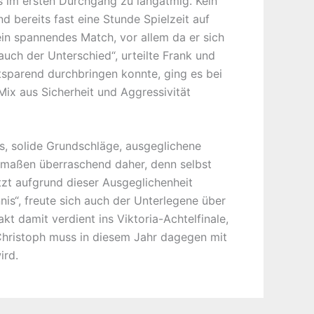
s im ersten Durchgang zu langatmig. Kein
d bereits fast eine Stunde Spielzeit auf
 ein spannendes Match, vor allem da er sich
uch der Unterschied“, urteilte Frank und
tsparend durchbringen konnte, ging es bei
ix aus Sicherheit und Aggressivität
s, solide Grundschläge, ausgeglichene
ermaßen überraschend daher, denn selbst
tzt aufgrund dieser Ausgeglichenheit
is“, freute sich auch der Unterlegene über
t damit verdient ins Viktoria-Achtelfinale,
Christoph muss in diesem Jahr dagegen mit
ird.