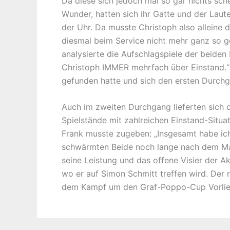
Da diese sich jedoch mal so gar nichts sch
Wunder, hatten sich ihr Gatte und der Laute
der Uhr. Da musste Christoph also alleine d
diesmal beim Service nicht mehr ganz so gö
analysierte die Aufschlagspiele der beiden
Christoph IMMER mehrfach über Einstand.“ 
gefunden hatte und sich den ersten Durchga
Auch im zweiten Durchgang lieferten sich d
Spielstände mit zahlreichen Einstand-Situ
Frank musste zugeben: „Insgesamt habe ich 
schwärmten Beide noch lange nach dem Match
seine Leistung und das offene Visier der Ak
wo er auf Simon Schmitt treffen wird. Der
dem Kampf um den Graf-Poppo-Cup Vorlieb 