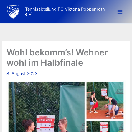
Zum
Tennisabteilung FC Viktoria Poppenroth
Inhalt
e.V.
springen
Wohl bekomm’s! Wehner
wohl im Halbfinale
8. August 2023