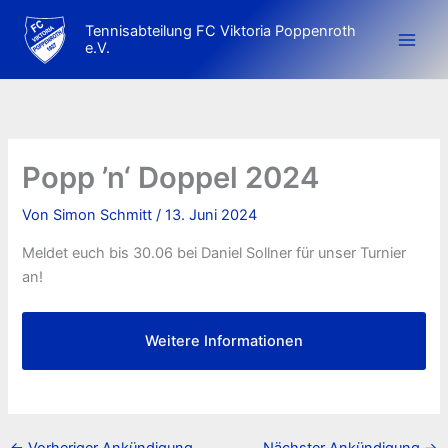
Zum
Tennisabteilung FC Viktoria Poppenroth
Inhalt
e.V.
springen
Popp ’n‘ Doppel 2024
Von
Simon Schmitt
/
13. Juni 2024
Meldet euch bis 30.06 bei Daniel Sollner für unser Turnier
an!
Weitere Informationen
←
Vorheriger Ankündigung
Nächster Ankündigung
→