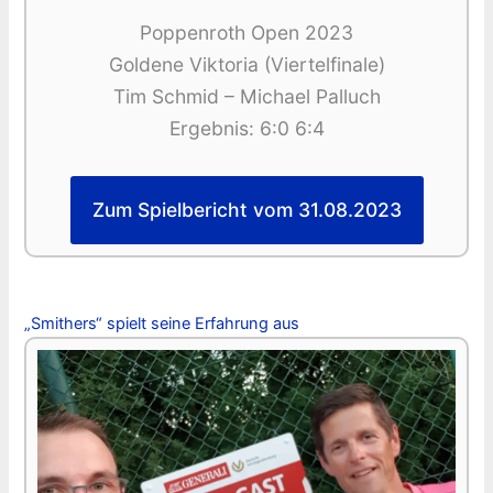
Poppenroth Open 2023
Goldene Viktoria (Viertelfinale)
Tim Schmid – Michael Palluch
Ergebnis: 6:0 6:4
Zum Spielbericht vom 31.08.2023
„Smithers“ spielt seine Erfahrung aus