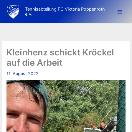
Zum
Tennisabteilung FC Viktoria Poppenroth
Inhalt
e.V.
springen
Kleinhenz schickt Kröckel
auf die Arbeit
11. August 2022