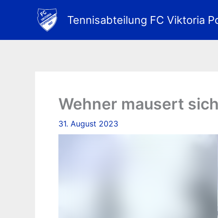
Zum
Inhalt
Tennisabteilung FC Viktoria P
springen
Wehner mausert sich 
31. August 2023