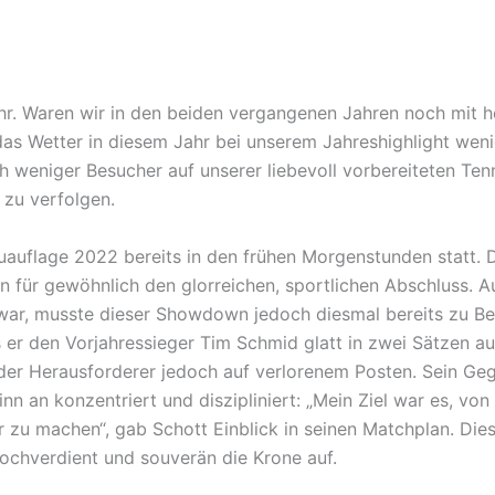
ahr. Waren wir in den beiden vergangenen Jahren noch mit
as Wetter in diesem Jahr bei unserem Jahreshighlight weni
 weniger Besucher auf unserer liebevoll vorbereiteten Tenn
 zu verfolgen.
auflage 2022 bereits in den frühen Morgenstunden statt. Da
für gewöhnlich den glorreichen, sportlichen Abschluss. Auf
ar, musste dieser Showdown jedoch diesmal bereits zu Be
ls er den Vorjahressieger Tim Schmid glatt in zwei Sätzen a
der Herausforderer jedoch auf verlorenem Posten. Sein Geg
 an konzentriert und diszipliniert: „Mein Ziel war es, von
r zu machen“, gab Schott Einblick in seinen Matchplan. Dies
hochverdient und souverän die Krone auf.