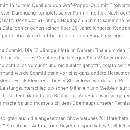
tt in seinem Duell um den Graf-Poppo-Cup mit Titelverteid
m ersten Durchgang komplett seiner Form hinterher. Nach de
ssatz. Doch der 61-jährige Haudegen Schmitt sammelte noc
ten Satz, den er gegen seinen über 20 Jahre jüngeren Kontr
ng im Tiebreak und entthronte damit den Vorjahressieger.
a Schmid. Die 17-Jährige hätte im Damen-Finale um den „S
ie Neuauflage des Vorjahresduells gegen Rica Wehner musste
 echt alles versucht und bis zuletzt gehofft“, zeigte sich 
zerhand wurde Schmid dann vor eine ganz andere Herausforder
sleiter Frank Kleinhenz. Dieser Showdown wurde vom Publ
 Leistungsunterschied zwischen Männlein und Weiblein auf d
kellose Technik und gute Beinarbeit. Am Ende war sie gege
ber machtlos und musste sich dem Oberhaupt unserer Tennis
 sorgten auch die angesetzten Showmatches für Unterhaltun
er“ Straub und Anton „Toni“ Beyer ein sportliches Stelldic