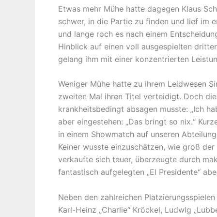
Etwas mehr Mühe hatte dagegen Klaus Schmi
schwer, in die Partie zu finden und lief i
und lange roch es nach einem Entscheidung
Hinblick auf einen voll ausgespielten drit
gelang ihm mit einer konzentrierten Leistu
Weniger Mühe hatte zu ihrem Leidwesen Sin
zweiten Mal ihren Titel verteidigt. Doch d
krankheitsbedingt absagen musste: „Ich habe
aber eingestehen: „Das bringt so nix.“ Kur
in einem Showmatch auf unseren Abteilung
Keiner wusste einzuschätzen, wie groß der
verkaufte sich teuer, überzeugte durch ma
fantastisch aufgelegten „El Presidente“ a
Neben den zahlreichen Platzierungsspielen
Karl-Heinz „Charlie“ Kröckel, Ludwig „Lubb