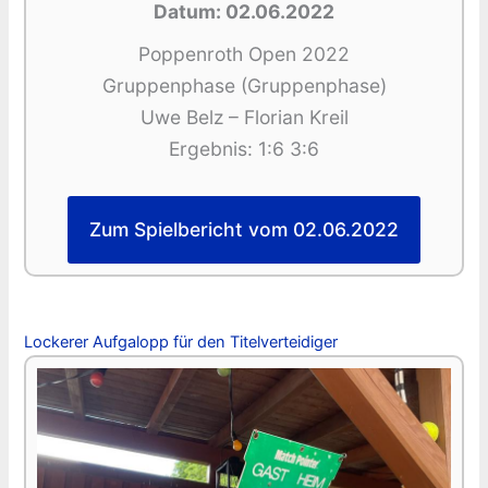
Datum: 02.06.2022
Poppenroth Open 2022
Gruppenphase (Gruppenphase)
Uwe Belz – Florian Kreil
Ergebnis: 1:6 3:6
Zum Spielbericht vom 02.06.2022
Lockerer Aufgalopp für den Titelverteidiger