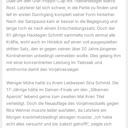
Duell um den Graf-Poppo-Cup mit Titelverteidiger Marco
Rost. Letzterer tat sich schwer, in die Partie zu finden und
lief im ersten Durchgang komplett seiner Form hinterher.
Nach der Satzpause kam er besser in die Begegnung und
lange roch es nach einem Entscheidungssatz. Doch der
61-jährige Haudegen Schmitt sammelte noch einmal alle
Kräfte, wohl auch im Hinblick auf einen voll ausgespielten
dritten Satz, den er gegen seinen über 20 Jahre jüngeren
Kontrahenten unbedingt vermeiden wollte. Dies gelang ihm
mit einer konzentrierten Leistung im Tiebreak und
entthronte damit den Vorjahressieger.
Weniger Mühe hatte zu ihrem Leidwesen Sina Schmid. Die
17-Jährige hätte im Damen-Finale um den „Silbernen
Aperolo“ liebend gerne zum zweiten Mal ihren Titel
verteidigt. Doch die Neuauflage des Vorjahresduells gegen
Rica Wehner musste leider ausfallen, da Letztere am
Morgen krankheitsbedingt absagen musste: „Ich habe
echt alles versucht und bis zuletzt gehofft“, zeigte sich