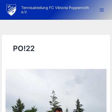
Zum
Tennisabteilung FC Viktoria Poppenroth
Inhalt
e.V.
springen
PO!22