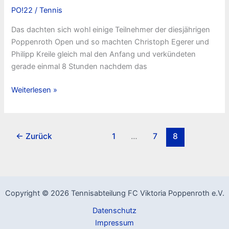
PO!22
/
Tennis
Das dachten sich wohl einige Teilnehmer der diesjährigen
Poppenroth Open und so machten Christoph Egerer und
Philipp Kreile gleich mal den Anfang und verkündeten
gerade einmal 8 Stunden nachdem das
Es
Weiterlesen »
kann
gar
nicht
←
Zurück
1
…
7
8
schnell
genug
losgehen
Copyright © 2026 Tennisabteilung FC Viktoria Poppenroth e.V.
Datenschutz
Impressum