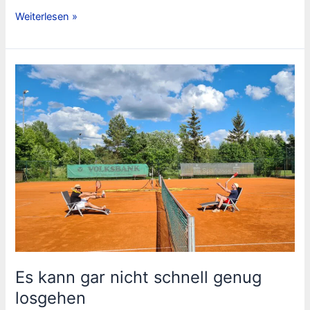
Wer
Weiterlesen »
lange
feiert,
der
hat
einen
Brand
Es kann gar nicht schnell genug
losgehen