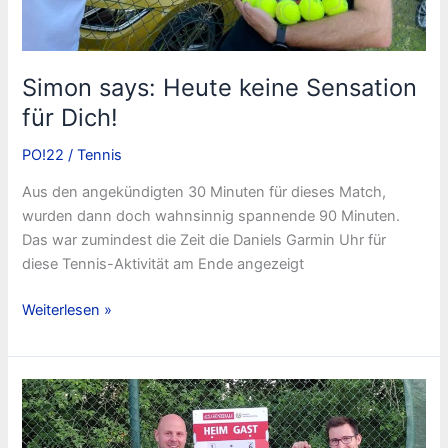
Simon says: Heute keine Sensation
für Dich!
PO!22
/
Tennis
Aus den angekündigten 30 Minuten für dieses Match,
wurden dann doch wahnsinnig spannende 90 Minuten.
Das war zumindest die Zeit die Daniels Garmin Uhr für
diese Tennis-Aktivität am Ende angezeigt
Simon
Weiterlesen »
says:
Heute
keine
Sensation
für