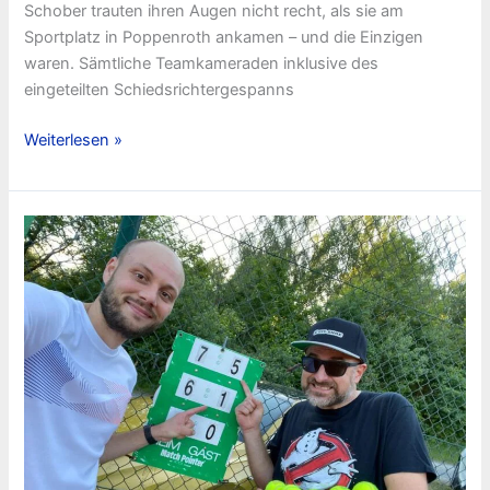
Schober trauten ihren Augen nicht recht, als sie am
Sportplatz in Poppenroth ankamen – und die Einzigen
waren. Sämtliche Teamkameraden inklusive des
eingeteilten Schiedsrichtergespanns
Ey
Weiterlesen »
Schiri,
der
hat
schon
Gelb!