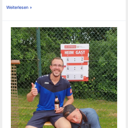
Karollus
Weiterlesen »
überzeugend